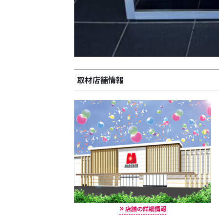
取材店舗情報
店舗の詳細情報