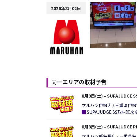
2026年8月02日
同一エリアの取材予告
8月8日(土) – SUPAJUDGE
マルハン伊勢店 / 三重県伊勢
█
SUPAJUDGE SS取材班来店
8月8日(土) – SUPAJUDGE
マルハン新名張店 / 三重県