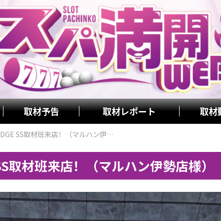
取材予告
取材レポート
取材
9月6日 - SUPAJUDGE SS取材班来店！（マルハン伊勢店様）
DGE SS取材班来店！（マルハン伊勢店様）