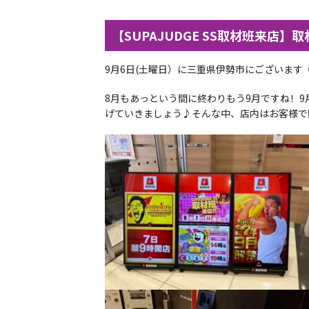
【SUPAJUDGE SS取材班来店】
9月6日(土曜日）に三重県伊勢市にございます《マ
8月もあっという間に終わりもう9月ですね！
げていきましょう♪そんな中、店内はお客様で賑