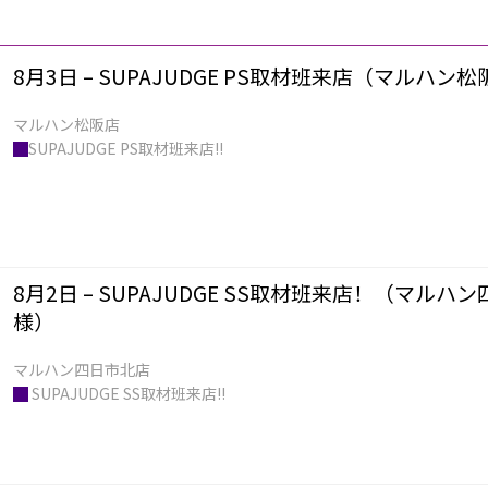
8月3日 – SUPAJUDGE PS取材班来店（マルハン
█
SUPAJUDGE PS取材班来店!!
8月2日 – SUPAJUDGE SS取材班来店！（マルハ
様）
█
SUPAJUDGE SS取材班来店!!