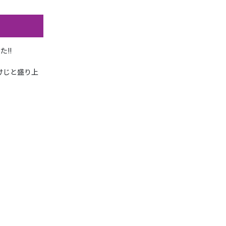
!!
けじと盛り上