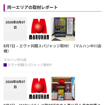
同一エリアの取材レポート
2026年8月07
日
8月7日 – エヴァ共闘スパジャッジ取材！（マルハン中川店
様）
█
エヴァ共闘スパジャッジ取材!!
2026年8月07
日