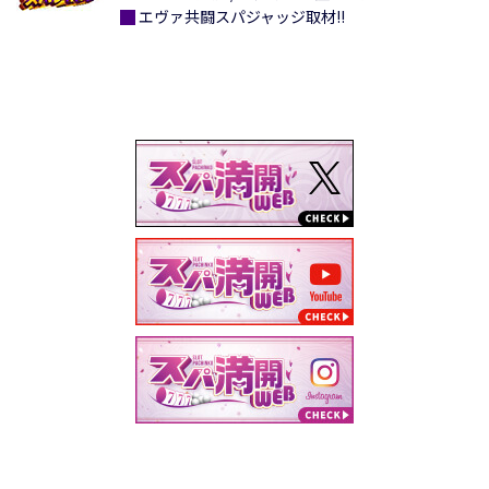
█
エヴァ共闘スパジャッジ取材!!