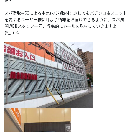
た!!
スパ満取材班による本気(マジ)取材！少しでもパチンコ＆スロット
を愛するユーザー様に耳より情報をお届けできるように、スパ満
開WEBスタッフ一同、徹底的にホールを取材していきますよ
(^_-)-☆