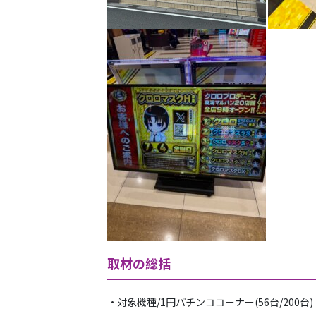
取材の総括
・対象機種/1円パチンココーナー(56台/200台)