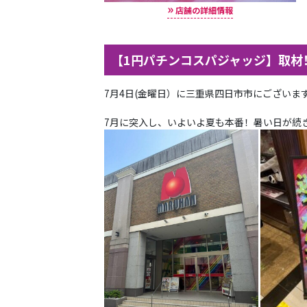
店舗の詳細情報
【1円パチンコスパジャッジ】取材
7月4日(金曜日）に三重県四日市市にございま
7月に突入し、いよいよ夏も本番！暑い日が続き