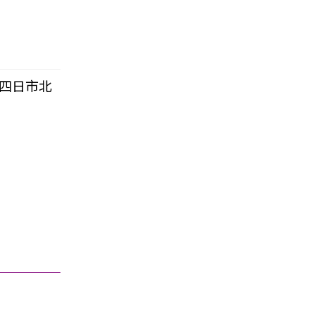
ン四日市北