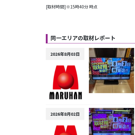
[取材時間]※15時40分 時点
同一エリアの取材レポート
2026年8月03日
2026年8月02日