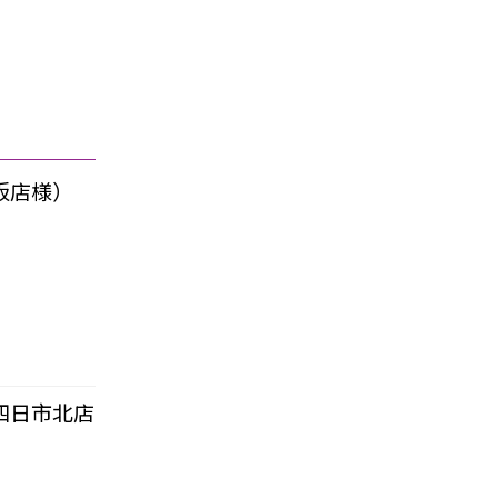
松阪店様）
ン四日市北店