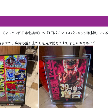
！
す《マルハン四日市北店様》へ『1円パチンコスパジャッジ取材!!』でお伺
ますが、店内も盛り上がりを見せ始めておりましたぁぁぁ(^^)