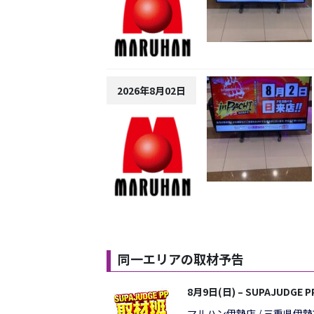
2026年8月02日
同一エリアの取材予告
8月9日(日) – SUPAJUDGE
マルハン伊勢店 / 三重県伊勢