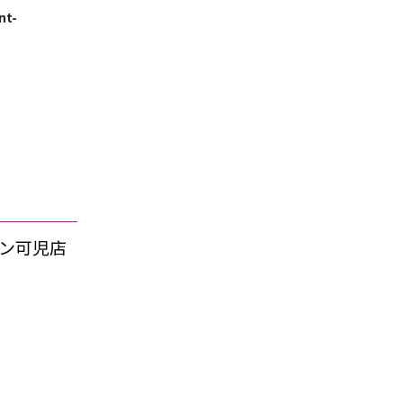
nt-
ルハン可児店