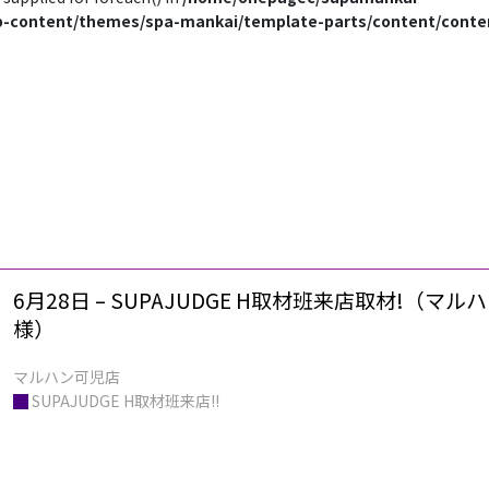
-content/themes/spa-mankai/template-parts/content/conte
6月28日 – SUPAJUDGE H取材班来店取材!（マ
様）
█
SUPAJUDGE H取材班来店!!