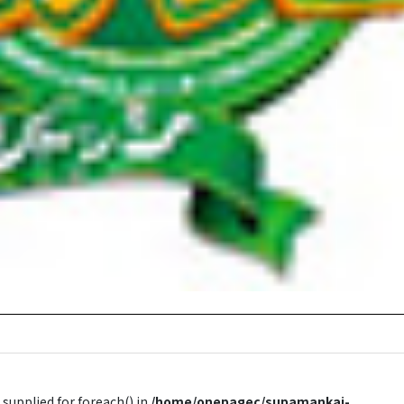
 supplied for foreach() in
/home/onepagec/supamankai-