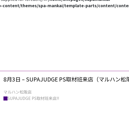
-content/themes/spa-mankai/template-parts/content/conte
8月3日 – SUPAJUDGE PS取材班来店（マルハン
█
SUPAJUDGE PS取材班来店!!