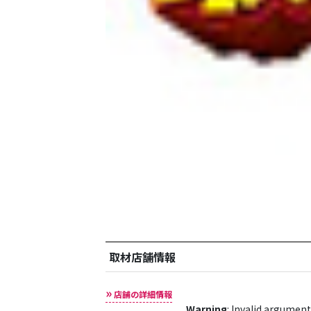
取材店舗情報
店舗の詳細情報
Warning
: Invalid argument