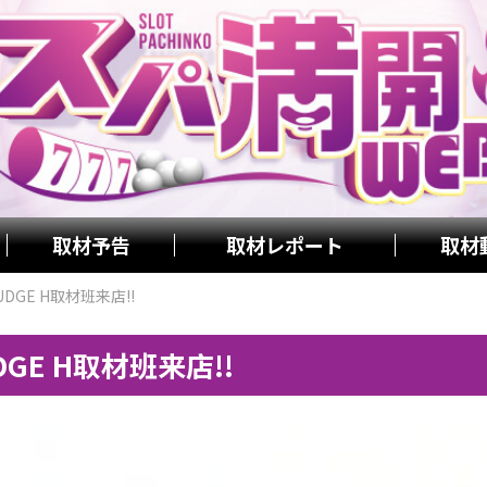
取材予告
取材レポート
取材
JUDGE H取材班来店!!
UDGE H取材班来店!!