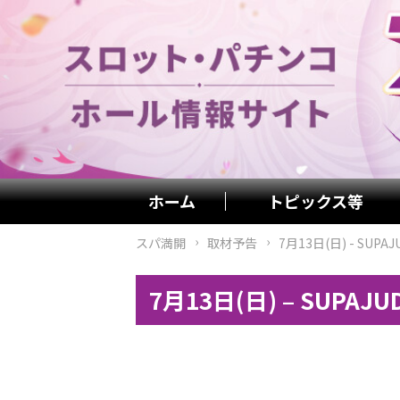
ホーム
トピックス等
スパ満開
取材予告
7月13日(日) - SUPA
7月13日(日) – SUPAJ