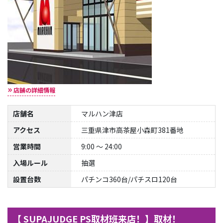
店舗の詳細情報
店舗名
マルハン津店
アクセス
三重県津市高茶屋小森町381番地
営業時間
9:00 ～ 24:00
入場ルール
抽選
設置台数
パチンコ360台/パチスロ120台
【 SUPAJUDGE PS取材班来店！】取材！