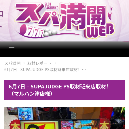
スパ満開
取材レポート
6月7日 - SUPAJUDGE PS取材班来店取材！（マルハン津店様）
6月7日 – SUPAJUDGE PS取材班来店取材！
（マルハン津店様）