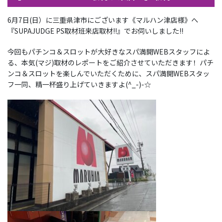
6月7日(日）に三重県津市にございます《マルハン津店様》へ
『SUPAJUDGE PS取材班来店取材!!』でお伺いしました!!
今回もパチンコ＆スロットが大好きなスパ満開WEBスタッフによ
る、本気(マジ)取材のレポートをご紹介させていただきます！パチ
ンコ＆スロットを楽しんでいただくために、スパ満開WEBスタッ
フ一同、精一杯盛り上げていきますよ(^_-)-☆