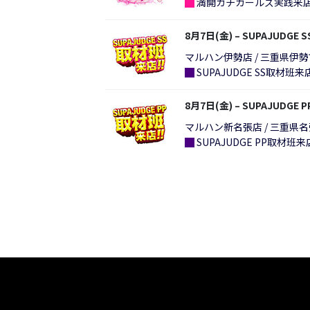
█
満開ガチガールズ実践来店(
8月7日(金) – SUPAJUDGE
マルハン伊勢店 / 三重県伊勢
█
SUPAJUDGE SS取材班来店
8月7日(金) – SUPAJUDGE
マルハン新名張店 / 三重県
█
SUPAJUDGE PP取材班来店