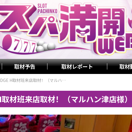
取材予告
取材レポート
取材
6月3日 - SUPAJUDGE H取材班来店取材！（マルハン津店様）
DGE H取材班来店取材！（マルハン津店様）