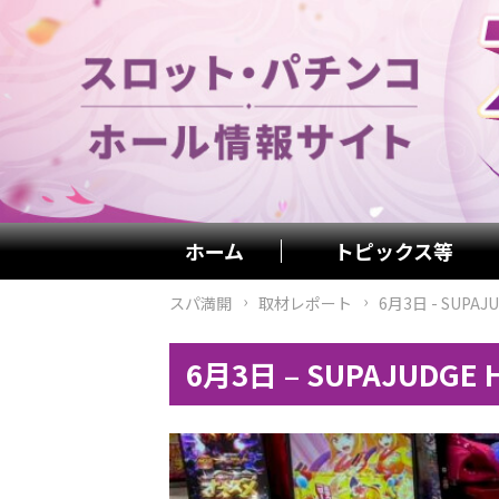
ホーム
トピックス等
スパ満開
取材レポート
6月3日 – SUPAJU