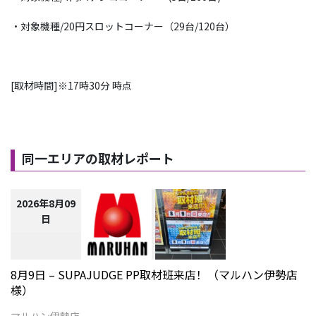
・対象機種/20円スロットコーナー（29台/120台）
[取材時間]※17時30分 時点
同一エリアの取材レポート
2026年8月09
日
8月9日 – SUPAJUDGE PP取材班来店！（マルハン伊勢店
様）