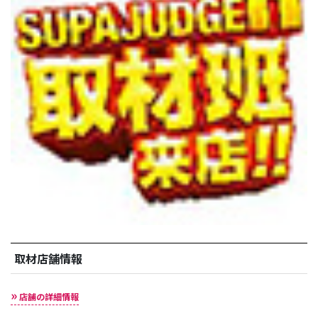
取材店舗情報
店舗の詳細情報