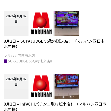
2026年8月02
日
8月2日 – SUPAJUDGE SS取材班来店！（マルハン四日市
北店様）
█
SUPAJUDGE SS取材班来店!!
2026年8月02
日
8月2日 – inPACHIパチンコ取材班来店！（マルハン四日市
北店様）