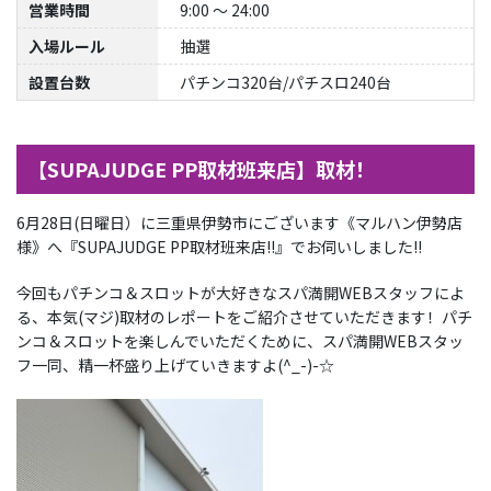
営業時間
9:00 ～ 24:00
入場ルール
抽選
設置台数
パチンコ320台/パチスロ240台
【SUPAJUDGE PP取材班来店】取材！
6月28日(日曜日）に三重県伊勢市にございます《マルハン伊勢店
様》へ『SUPAJUDGE PP取材班来店!!』でお伺いしました!!
今回もパチンコ＆スロットが大好きなスパ満開WEBスタッフによ
る、本気(マジ)取材のレポートをご紹介させていただきます！パチ
ンコ＆スロットを楽しんでいただくために、スパ満開WEBスタッ
フ一同、精一杯盛り上げていきますよ(^_-)-☆