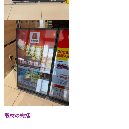
取材の総括