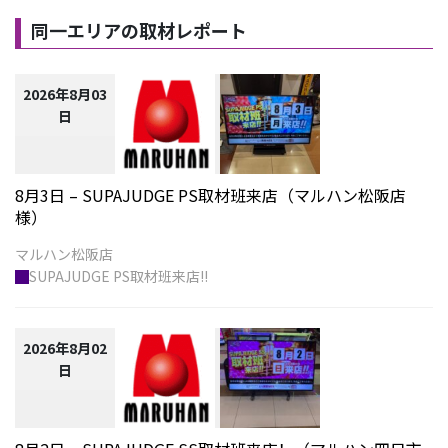
同一エリアの取材レポート
2026年8月03
日
8月3日 – SUPAJUDGE PS取材班来店（マルハン松阪店
様）
█
SUPAJUDGE PS取材班来店!!
2026年8月02
日