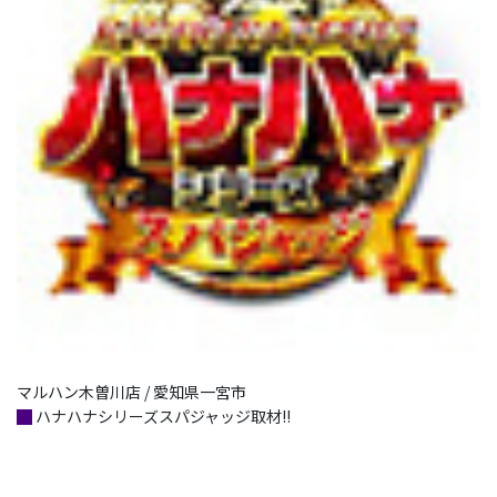
マルハン木曽川店 / 愛知県一宮市
█
ハナハナシリーズスパジャッジ取材!!