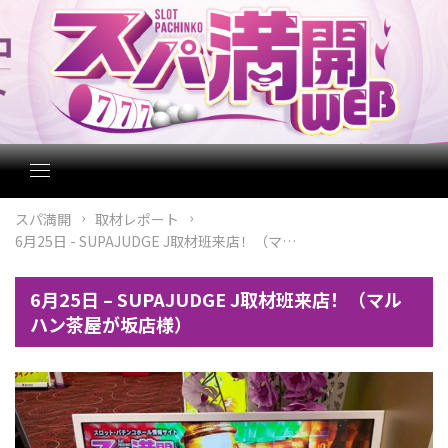
スパ満開
取材レポート
6月25日 - SUPAJUDGE J取材班来店！（マルハン茶屋が坂店様）
6月25日 – SUPAJUDGE J取材班来店！（マル
ハン茶屋が坂店様）