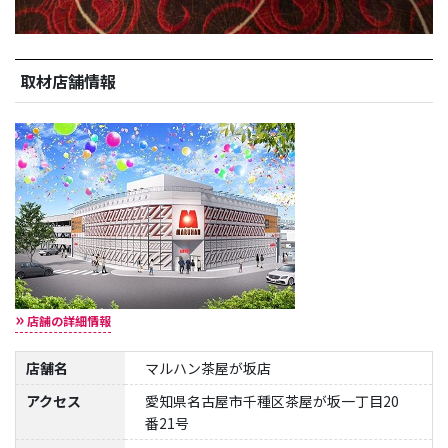
取材店舗情報
店舗の詳細情報
店舗名
マルハン茶屋が坂店
アクセス
愛知県名古屋市千種区茶屋が坂一丁目20
番21号