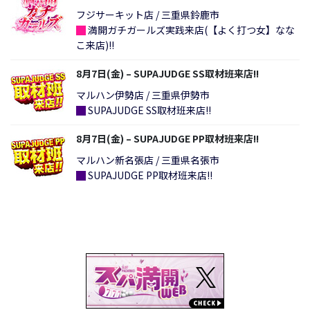
フジサーキット店 / 三重県鈴鹿市
█
満開ガチガールズ実践来店(【よく打つ女】なな
こ来店)!!
8月7日(金) – SUPAJUDGE SS取材班来店!!
マルハン伊勢店 / 三重県伊勢市
█
SUPAJUDGE SS取材班来店!!
8月7日(金) – SUPAJUDGE PP取材班来店!!
マルハン新名張店 / 三重県名張市
█
SUPAJUDGE PP取材班来店!!