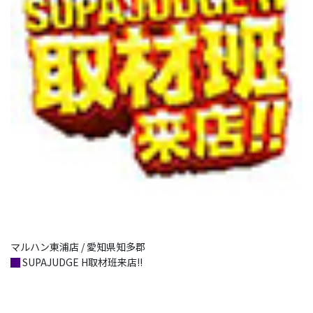
マルハン東浦店 / 愛知県知多郡
█
SUPAJUDGE H取材班来店!!