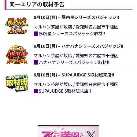
同一エリアの取材予告
8月10日(月) – 暴凶星シリーズスパジャッジ!!
マルハン茶屋が坂店 / 愛知県名古屋市千種区
█
暴凶星シリーズスパジャッジ取材!!
8月10日(月) – ハナハナシリーズスパジャッジ!!
マルハン茶屋が坂店 / 愛知県名古屋市千種区
█
ハナハナシリーズスパジャッジ取材!!
8月10日(月) – SUPAJUDGE S取材班来店!!
マルハン茶屋が坂店 / 愛知県名古屋市千種区
█
SUPAJUDGE S取材班来店!!