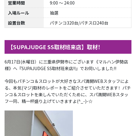
営業時間
9:00 ～ 24:00
入場ルール
抽選
設置台数
パチンコ320台/パチスロ240台
【SUPAJUDGE SS取材班来店】取材！
6月17日(水曜日）に三重県伊勢市にございます《マルハン伊勢店
様》へ『SUPAJUDGE SS取材班来店!!』でお伺いしました!!
今回もパチンコ＆スロットが大好きなスパ満開WEBスタッフによ
る、本気(マジ)取材のレポートをご紹介させていただきます！パチ
ンコ＆スロットを楽しんでいただくために、スパ満開WEBスタッ
フ一同、精一杯盛り上げていきますよ(^_-)-☆