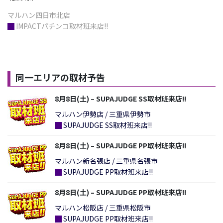
█
IMPACTパチンコ取材班来店!!
同一エリアの取材予告
8月8日(土) – SUPAJUDGE SS取材班来店!!
マルハン伊勢店 / 三重県伊勢市
█
SUPAJUDGE SS取材班来店!!
8月8日(土) – SUPAJUDGE PP取材班来店!!
マルハン新名張店 / 三重県名張市
█
SUPAJUDGE PP取材班来店!!
8月8日(土) – SUPAJUDGE PP取材班来店!!
マルハン松阪店 / 三重県松阪市
█
SUPAJUDGE PP取材班来店!!