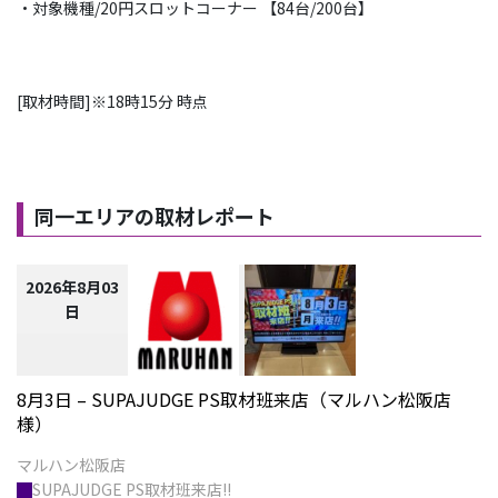
・対象機種/20円スロットコーナー 【84台/200台】
[取材時間]※18時15分 時点
同一エリアの取材レポート
2026年8月03
日
8月3日 – SUPAJUDGE PS取材班来店（マルハン松阪店
様）
█
SUPAJUDGE PS取材班来店!!