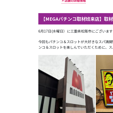
店舗の詳細情報
【MEGAパチンコ取材班来店】取
6月17日(水曜日）に三重県松阪市にございます
今回もパチンコ＆スロットが大好きなスパ満開
ンコ＆スロットを楽しんでいただくために、スパ