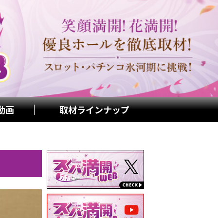
動画
取材ラインナップ