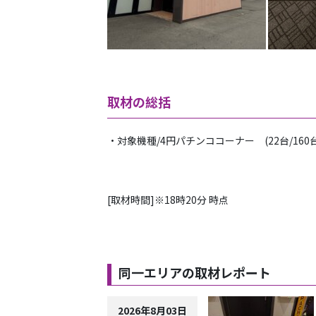
取材の総括
・対象機種/4円パチンココーナー (22台/160台
[取材時間]※18時20分 時点
同一エリアの取材レポート
2026年8月03日