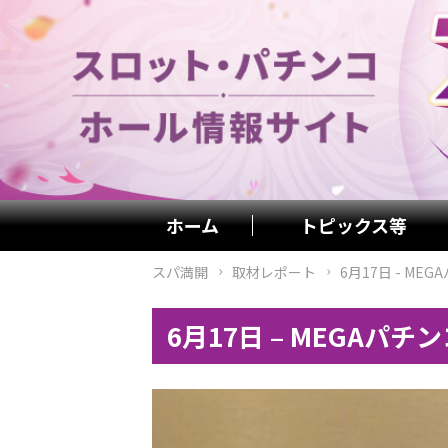
ホーム
トピックス等
スパ満開
取材レポート
6月17日 – MEGA