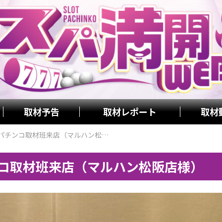
取材予告
取材レポート
取材
6月17日 - MEGAパチンコ取材班来店（マルハン松阪店様）
パチンコ取材班来店（マルハン松阪店様）