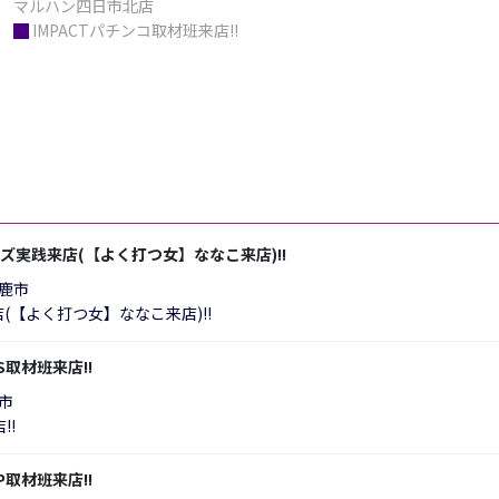
█
IMPACTパチンコ取材班来店!!
ールズ実践来店(【よく打つ女】ななこ来店)!!
鈴鹿市
【よく打つ女】ななこ来店)!!
 SS取材班来店!!
市
!!
 PP取材班来店!!