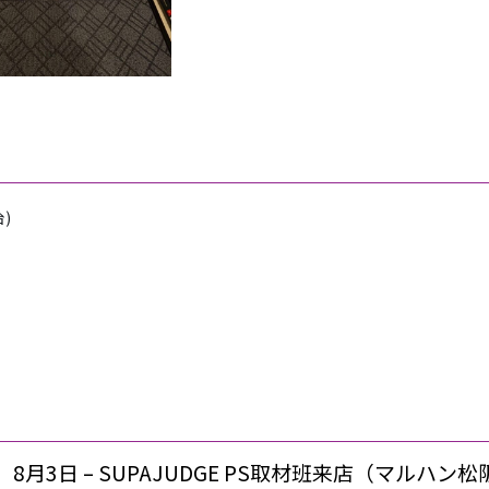
)
8月3日 – SUPAJUDGE PS取材班来店（マルハン