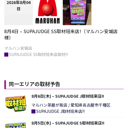
2026年8月04
日
8月4日 – SUPAJUDGE SS取材班来店!（マルハン安城店
様）
█
SUPAJUDGE SS取材班来店取材!!
同一エリアの取材予告
8月6日(木) – SUPAJUDGE J取材班来店!!
マルハン茶屋が坂店 / 愛知県名古屋市千種区
█
SUPAJUDGE J取材班来店!!
8月5日(水) – SUPAJUDGE S取材班来店!!