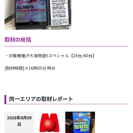
取材の総括
・対象機種/
P大海物語5スペシャル【24台/40台】
[取材時間]※16時05分 時点
同一エリアの取材レポート
2026年8月05
日