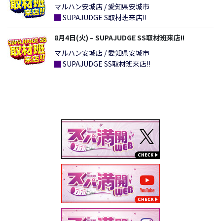
マルハン安城店 / 愛知県安城市
█
SUPAJUDGE S取材班来店!!
8月4日(火) – SUPAJUDGE SS取材班来店!!
マルハン安城店 / 愛知県安城市
█
SUPAJUDGE SS取材班来店!!