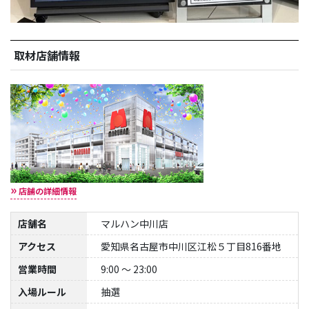
取材店舗情報
店舗の詳細情報
店舗名
マルハン中川店
アクセス
愛知県名古屋市中川区江松５丁目816番地
営業時間
9:00 ～ 23:00
入場ルール
抽選