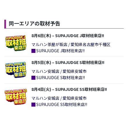
同一エリアの取材予告
8月6日(木) – SUPAJUDGE J取材班来店!!
マルハン茶屋が坂店 / 愛知県名古屋市千種区
█
SUPAJUDGE J取材班来店!!
8月5日(水) – SUPAJUDGE S取材班来店!!
マルハン安城店 / 愛知県安城市
█
SUPAJUDGE S取材班来店!!
8月4日(火) – SUPAJUDGE SS取材班来店!!
マルハン安城店 / 愛知県安城市
█
SUPAJUDGE SS取材班来店!!