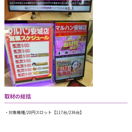
取材の総括
・対象機種/20
円スロット【117
台/
236台】