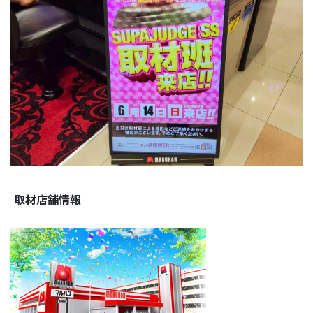
取材店舗情報