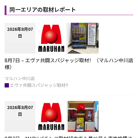
同一エリアの取材レポート
2026年8月07
日
8月7日 – エヴァ共闘スパジャッジ取材！（マルハン中川店
様）
█
エヴァ共闘スパジャッジ取材!!
2026年8月07
日