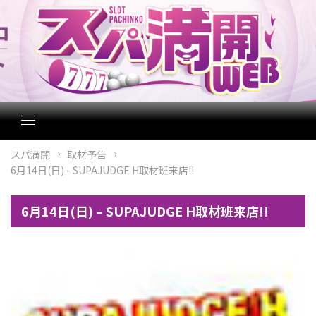
スパ満開
取材予告
6月14日(日) - SUPAJUDGE H取材班来店!!
6月14日(日) – SUPAJUDGE H取材班来店!!