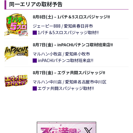
同一エリアの取材予告
8月8日(土) – 1パチ＆5スロスパジャッジ!!
ジェーピー888 / 愛知県春日井市
█
1パチ＆5スロスパジャッジ取材!!
8月7日(金) – inPACHIパチンコ取材班来店!!
マルハン小牧店 / 愛知県小牧市
█
inPACHIパチンコ取材班来店!!
8月7日(金) – エヴァ共闘スパジャッジ!!
マルハン中川店 / 愛知県名古屋市中川区
█
エヴァ共闘スパジャッジ取材!!