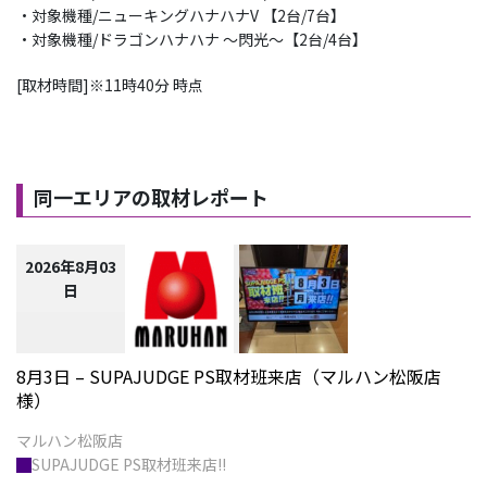
・対象機種/ニューキングハナハナV 【2台/7台】
・対象機種/ドラゴンハナハナ 〜閃光〜【2台/4台】
[取材時間]※11時40分 時点
同一エリアの取材レポート
2026年8月03
日
8月3日 – SUPAJUDGE PS取材班来店（マルハン松阪店
様）
█
SUPAJUDGE PS取材班来店!!