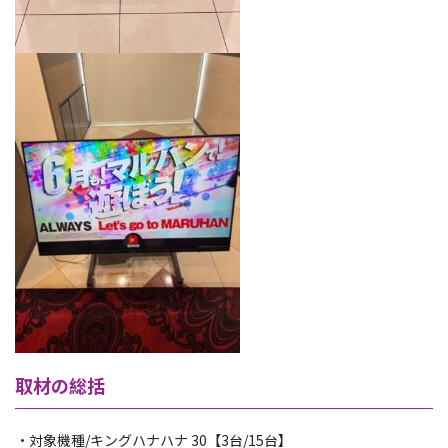
取材の総括
・対象機種/キングハナハナ 30【3台/15台】