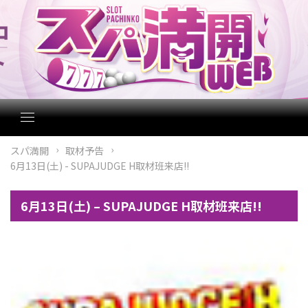
スパ満開
取材予告
6月13日(土) - SUPAJUDGE H取材班来店!!
6月13日(土) – SUPAJUDGE H取材班来店!!