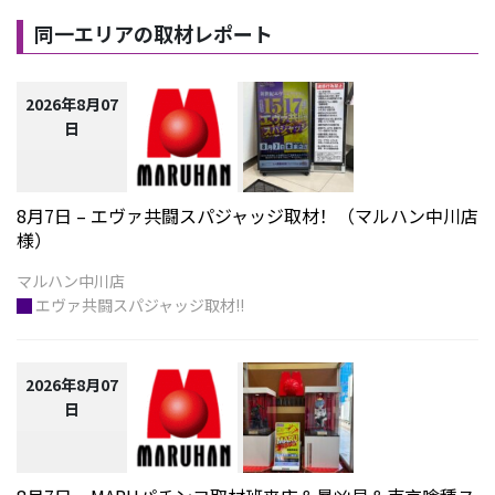
同一エリアの取材レポート
2026年8月07
日
8月7日 – エヴァ共闘スパジャッジ取材！（マルハン中川店
様）
█
エヴァ共闘スパジャッジ取材!!
2026年8月07
日