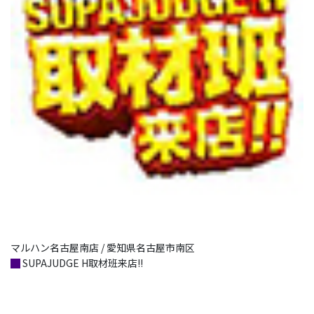
マルハン名古屋南店 / 愛知県名古屋市南区
█
SUPAJUDGE H取材班来店!!