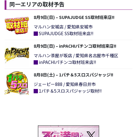
同一エリアの取材予告
8月9日(日) – SUPAJUDGE SS取材班来店!!
マルハン安城店 / 愛知県安城市
█
SUPAJUDGE SS取材班来店!!
8月9日(日) – inPACHIパチンコ取材班来店!!
マルハン茶屋が坂店 / 愛知県名古屋市千種区
█
inPACHIパチンコ取材班来店!!
8月8日(土) – 1パチ＆5スロスパジャッジ!!
ジェーピー888 / 愛知県春日井市
█
1パチ＆5スロスパジャッジ取材!!