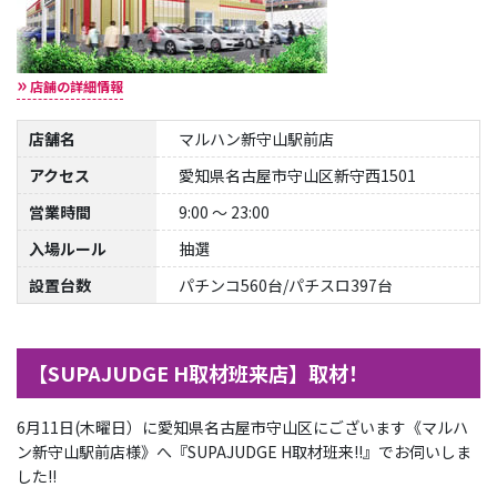
店舗の詳細情報
店舗名
マルハン新守山駅前店
アクセス
愛知県名古屋市守山区新守西1501
営業時間
9:00 ～ 23:00
入場ルール
抽選
設置台数
パチンコ560台/パチスロ397台
【SUPAJUDGE H取材班来店】取材！
6月11日(木曜日）に愛知県名古屋市守山区にございます《マルハ
ン新守山駅前店様》へ『SUPAJUDGE H取材班来!!』でお伺いしま
した!!