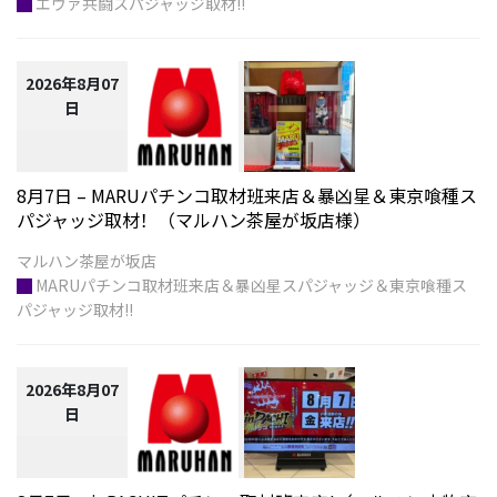
█
エヴァ共闘スパジャッジ取材!!
2026年8月07
日
8月7日 – MARUパチンコ取材班来店＆暴凶星＆東京喰種ス
パジャッジ取材！（マルハン茶屋が坂店様）
█
MARUパチンコ取材班来店＆暴凶星スパジャッジ＆東京喰種ス
パジャッジ取材!!
2026年8月07
日