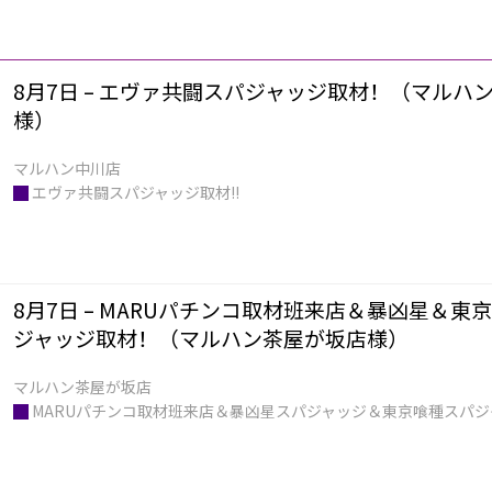
8月7日 – エヴァ共闘スパジャッジ取材！（マルハ
様）
█
エヴァ共闘スパジャッジ取材!!
8月7日 – MARUパチンコ取材班来店＆暴凶星＆東
ジャッジ取材！（マルハン茶屋が坂店様）
█
MARUパチンコ取材班来店＆暴凶星スパジャッジ＆東京喰種スパジャ