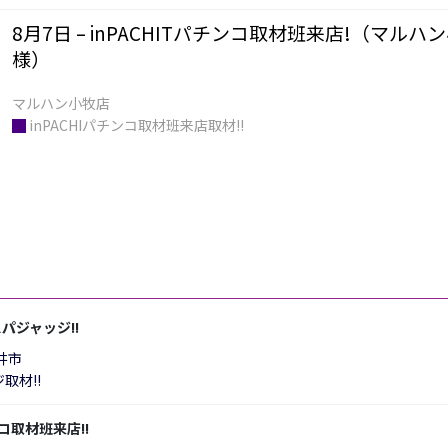
8月7日 – inPACHITパチンコ取材班来店!（マルハ
様）
█
inPACHIパチンコ取材班来店取材!!
スパジャッジ!!
井市
取材!!
チンコ取材班来店!!