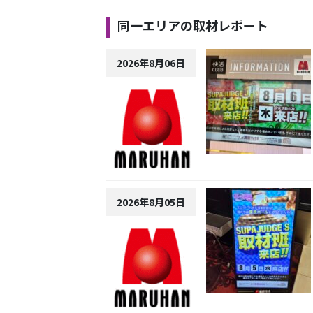
同一エリアの取材レポート
2026年8月06日
2026年8月05日