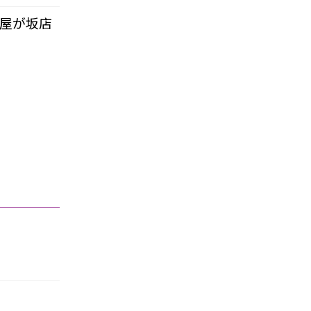
茶屋が坂店