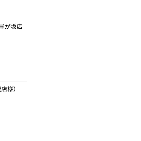
茶屋が坂店
安城店様）