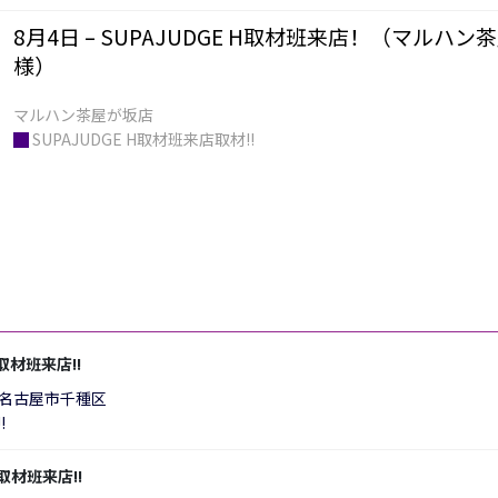
8月4日 – SUPAJUDGE H取材班来店！（マルハン
様）
█
SUPAJUDGE H取材班来店取材!!
 J取材班来店!!
県名古屋市千種区
!
 S取材班来店!!