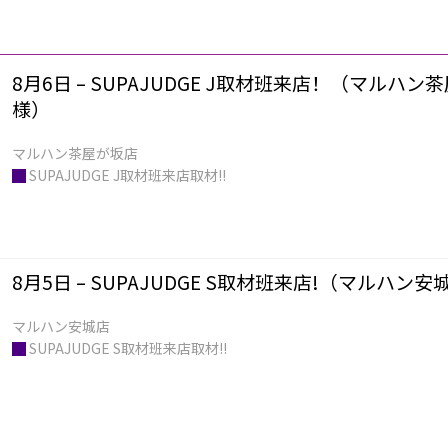
8月6日 – SUPAJUDGE J取材班来店！（マルハン
様）
█
SUPAJUDGE J取材班来店取材!!
8月5日 – SUPAJUDGE S取材班来店!（マルハン
█
SUPAJUDGE S取材班来店取材!!