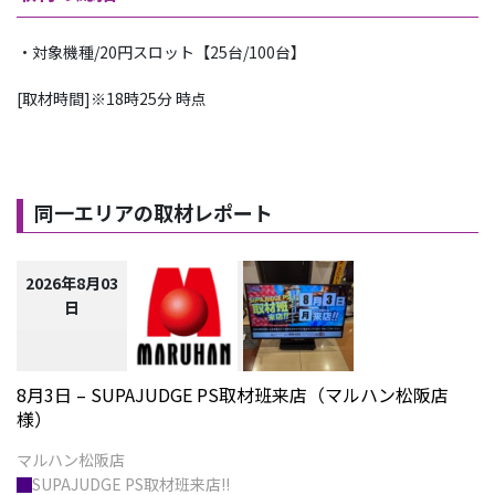
・対象機種/20円スロット【25台/100台】
[取材時間]※18時25分 時点
同一エリアの取材レポート
2026年8月03
日
8月3日 – SUPAJUDGE PS取材班来店（マルハン松阪店
様）
█
SUPAJUDGE PS取材班来店!!