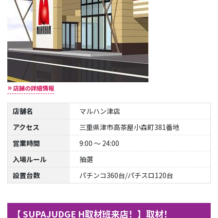
店舗の詳細情報
店舗名
マルハン津店
アクセス
三重県津市高茶屋小森町381番地
営業時間
9:00 ～ 24:00
入場ルール
抽選
設置台数
パチンコ360台/パチスロ120台
【 SUPAJUDGE H取材班来店！】取材！