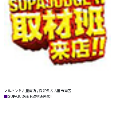
マルハン名古屋南店 / 愛知県名古屋市南区
█
SUPAJUDGE H取材班来店!!