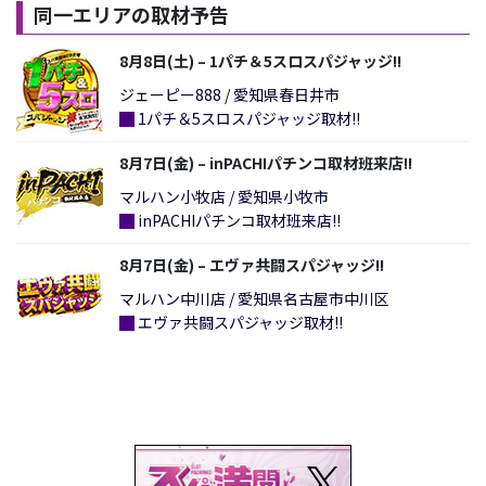
同一エリアの取材予告
8月8日(土) – 1パチ＆5スロスパジャッジ!!
ジェーピー888 / 愛知県春日井市
█
1パチ＆5スロスパジャッジ取材!!
8月7日(金) – inPACHIパチンコ取材班来店!!
マルハン小牧店 / 愛知県小牧市
█
inPACHIパチンコ取材班来店!!
8月7日(金) – エヴァ共闘スパジャッジ!!
マルハン中川店 / 愛知県名古屋市中川区
█
エヴァ共闘スパジャッジ取材!!