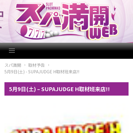
スパ満開
取材予告
5月9日(土) - SUPAJUDGE H取材班来店!!
5月9日(土) – SUPAJUDGE H取材班来店!!