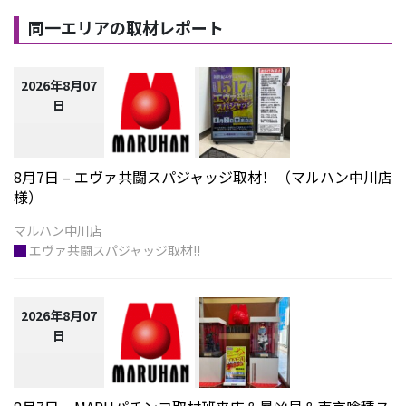
同一エリアの取材レポート
2026年8月07
日
8月7日 – エヴァ共闘スパジャッジ取材！（マルハン中川店
様）
█
エヴァ共闘スパジャッジ取材!!
2026年8月07
日