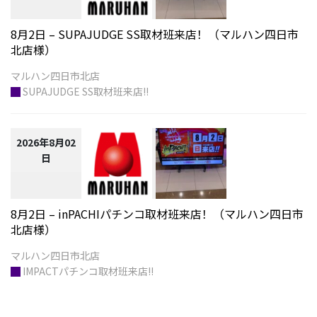
8月2日 – SUPAJUDGE SS取材班来店！（マルハン四日市
北店様）
█
SUPAJUDGE SS取材班来店!!
2026年8月02
日
8月2日 – inPACHIパチンコ取材班来店！（マルハン四日市
北店様）
█
IMPACTパチンコ取材班来店!!