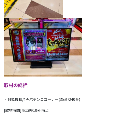
取材の総括
・対象機種/4円パチンココーナー(35台/240台)
[取材時間]※13時10分 時点