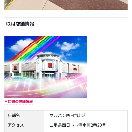
取材店舗情報
店舗の詳細情報
店舗名
マルハン四日市北店
アクセス
三重県四日市市清水町2番20号