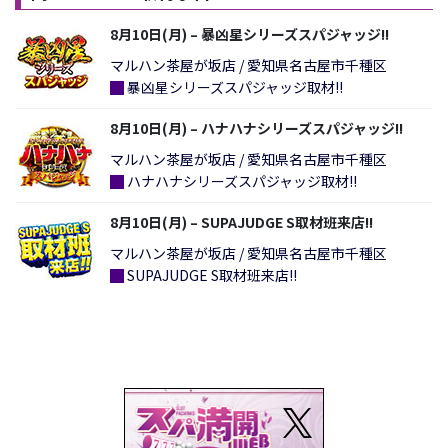
8月10日(月) – 暴凶星シリーズスパジャッジ!!
マルハン茶屋が坂店 / 愛知県名古屋市千種区
█
暴凶星シリーズスパジャッジ取材!!
8月10日(月) – ハナハナシリーズスパジャッジ!!
マルハン茶屋が坂店 / 愛知県名古屋市千種区
█
ハナハナシリーズスパジャッジ取材!!
8月10日(月) – SUPAJUDGE S取材班来店!!
マルハン茶屋が坂店 / 愛知県名古屋市千種区
█
SUPAJUDGE S取材班来店!!