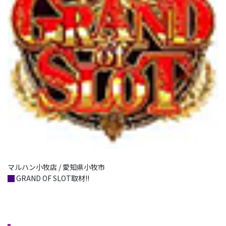
マルハン小牧店 / 愛知県小牧市
█
GRAND OF SLOT取材!!