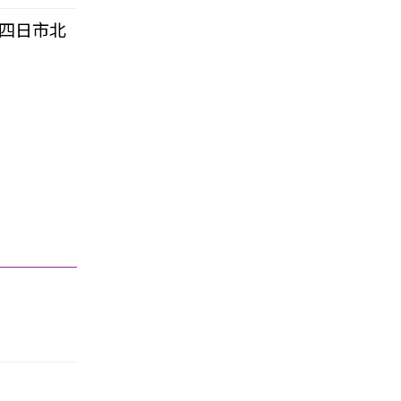
ン四日市北