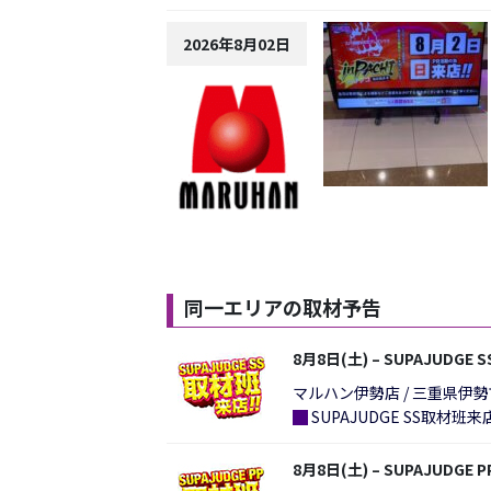
2026年8月02日
同一エリアの取材予告
8月8日(土) – SUPAJUDGE
マルハン伊勢店 / 三重県伊勢
█
SUPAJUDGE SS取材班来店
8月8日(土) – SUPAJUDGE