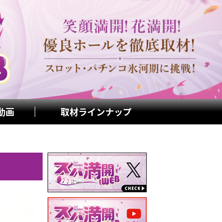
動画
取材ラインナップ