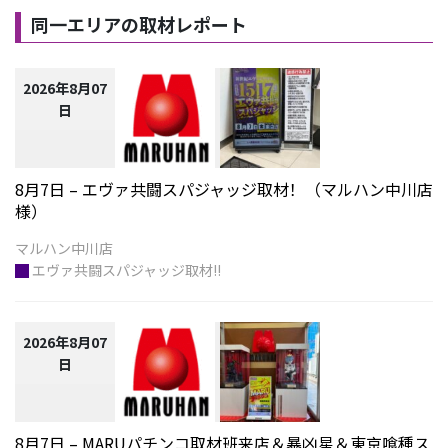
同一エリアの取材レポート
2026年8月07
日
8月7日 – エヴァ共闘スパジャッジ取材！（マルハン中川店
様）
█
エヴァ共闘スパジャッジ取材!!
2026年8月07
日
8月7日 – MARUパチンコ取材班来店＆暴凶星＆東京喰種ス