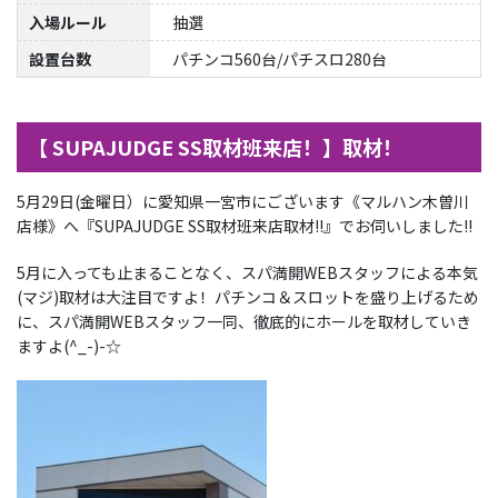
入場ルール
抽選
設置台数
パチンコ560台/パチスロ280台
【 SUPAJUDGE SS取材班来店！】取材！
5月29日(金曜日）に愛知県一宮市にございます《マルハン木曽川
店様》へ『SUPAJUDGE SS取材班来店取材!!』でお伺いしました!!
5月に入っても止まることなく、スパ満開WEBスタッフによる本気
(マジ)取材は大注目ですよ！パチンコ＆スロットを盛り上げるため
に、スパ満開WEBスタッフ一同、徹底的にホールを取材していき
ますよ(^_-)-☆