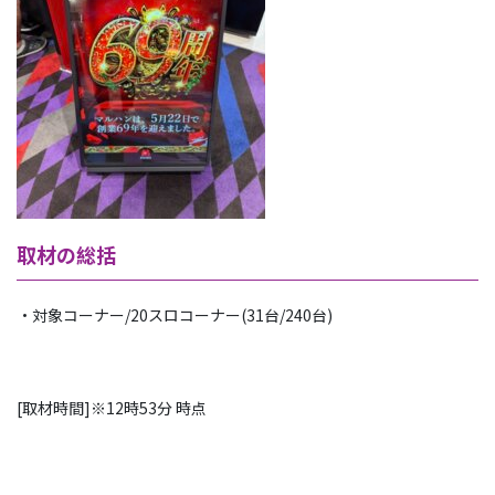
取材の総括
・対象コーナー/20スロコーナー(31台/240台)
[取材時間]※12時53分 時点