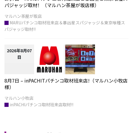
パジャッジ取材！（マルハン茶屋が坂店様）
█
MARUパチンコ取材班来店＆暴凶星スパジャッジ＆東京喰種ス
パジャッジ取材!!
2026年8月07
日
8月7日 – inPACHITパチンコ取材班来店!（マルハン小牧店
様）
█
inPACHIパチンコ取材班来店取材!!