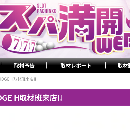
取材予告
取材レポート
取材
JUDGE H取材班来店!!
UDGE H取材班来店!!