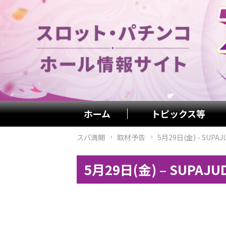
ホーム
トピックス等
スパ満開
取材予告
5月29日(金) - SUPA
5月29日(金) – SUPAJ