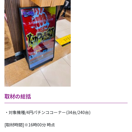
取材の総括
・対象機種/4円パチンココーナー(34台/240台)
[取材時間]※16時00分 時点