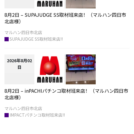
8月2日 – SUPAJUDGE SS取材班来店！（マルハン四日市
北店様）
█
SUPAJUDGE SS取材班来店!!
2026年8月02
日
8月2日 – inPACHIパチンコ取材班来店！（マルハン四日市
北店様）
█
IMPACTパチンコ取材班来店!!