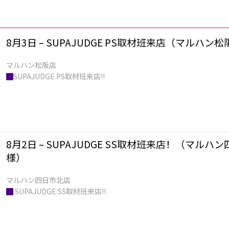
8月3日 – SUPAJUDGE PS取材班来店（マルハン
█
SUPAJUDGE PS取材班来店!!
8月2日 – SUPAJUDGE SS取材班来店！（マルハ
様）
█
SUPAJUDGE SS取材班来店!!