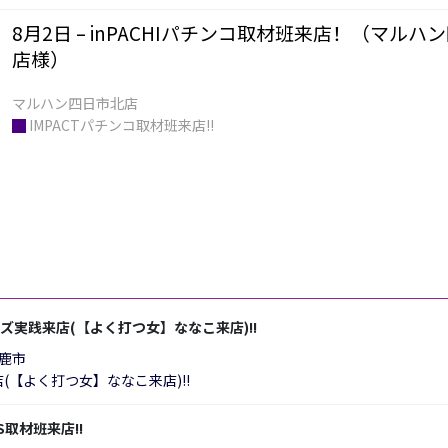
8月2日 – inPACHIパチンコ取材班来店！（マルハ
店様）
█
IMPACTパチンコ取材班来店!!
ールズ実践来店(【よく打つ女】ななこ来店)!!
鈴鹿市
【よく打つ女】ななこ来店)!!
 SS取材班来店!!