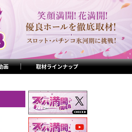
動画
取材ラインナップ