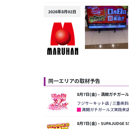
2026年8月02日
同一エリアの取材予告
8月7日(金) – 満開ガチガ
フジサーキット店 / 三重県
█
満開ガチガールズ実践来店(
8月7日(金) – SUPAJUDGE