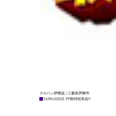
マルハン伊勢店 / 三重県伊勢市
█
SUPAJUDGE PP取材班来店!!