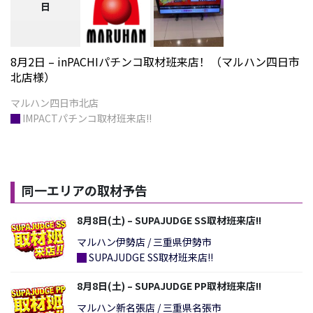
日
8月2日 – inPACHIパチンコ取材班来店！（マルハン四日市
北店様）
█
IMPACTパチンコ取材班来店!!
同一エリアの取材予告
8月8日(土) – SUPAJUDGE SS取材班来店!!
マルハン伊勢店 / 三重県伊勢市
█
SUPAJUDGE SS取材班来店!!
8月8日(土) – SUPAJUDGE PP取材班来店!!
マルハン新名張店 / 三重県名張市