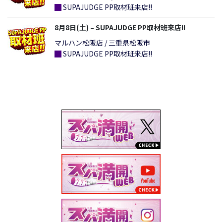
█
SUPAJUDGE PP取材班来店!!
8月8日(土) – SUPAJUDGE PP取材班来店!!
マルハン松阪店 / 三重県松阪市
█
SUPAJUDGE PP取材班来店!!