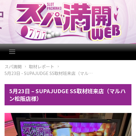
スパ満開
取材レポート
5月23日 - SUPAJUDGE SS取材班来店（マルハン松阪店様）
5月23日 – SUPAJUDGE SS取材班来店（マルハ
ン松阪店様）