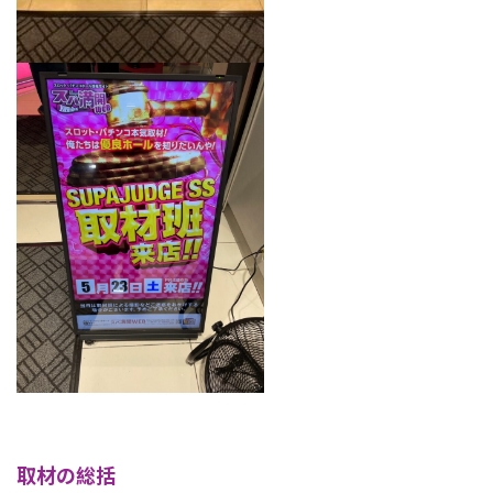
取材の総括