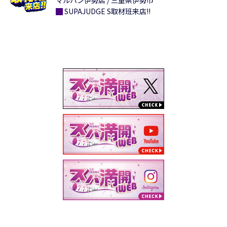
█
SUPAJUDGE S取材班来店!!