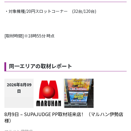
・対象機種/20円スロットコーナー (32台/120台)
[取材時間]※18時55分 時点
同一エリアの取材レポート
2026年8月09
日
8月9日 – SUPAJUDGE PP取材班来店！（マルハン伊勢店
様）