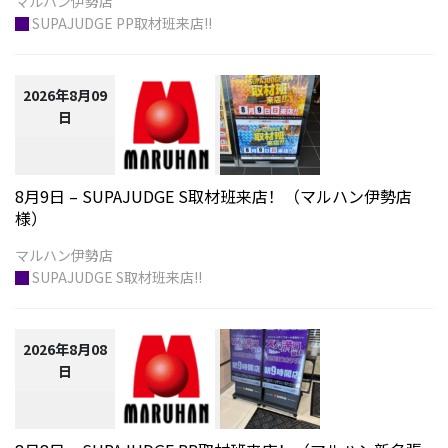
█
SUPAJUDGE PP取材班来店!!
2026年8月09
日
8月9日 – SUPAJUDGE S取材班来店！（マルハン伊勢店
様）
█
SUPAJUDGE S取材班来店!!
2026年8月08
日