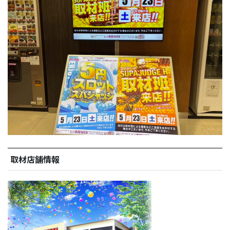
取材店舗情報