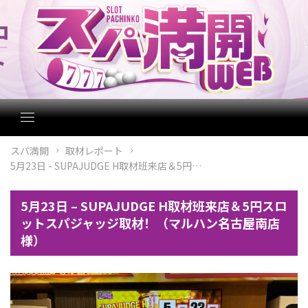
スパ満開
取材レポート
5月23日 - SUPAJUDGE H取材班来店＆5円スロットスパジャッジ取材！（マルハン名古屋南店様）
5月23日 – SUPAJUDGE H取材班来店＆5円スロ
ットスパジャッジ取材！（マルハン名古屋南店
様）