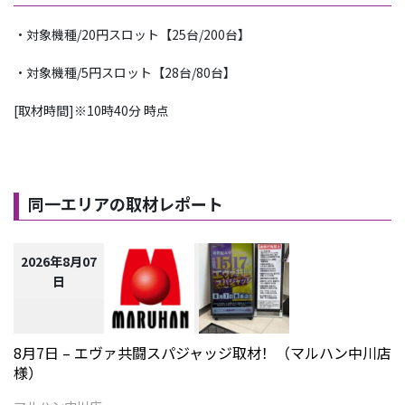
・対象機種/20円スロット【25台/200台】
・対象機種/5円スロット【28台/80台】
[取材時間]※10時40分 時点
同一エリアの取材レポート
2026年8月07
日
8月7日 – エヴァ共闘スパジャッジ取材！（マルハン中川店
様）