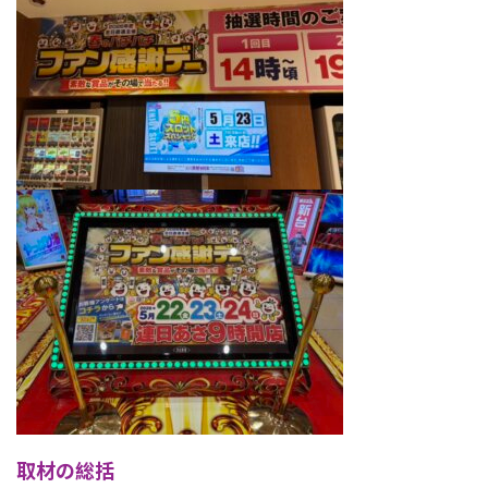
取材の総括