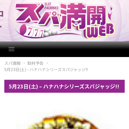
スパ満開
取材予告
5月23日(土) - ハナハナシリーズスパジャッジ!!
5月23日(土) – ハナハナシリーズスパジャッジ!!