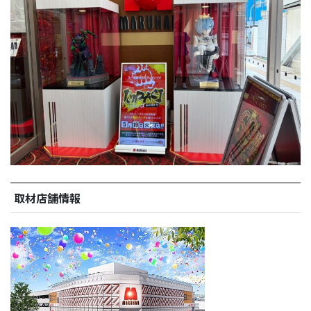
取材店舗情報