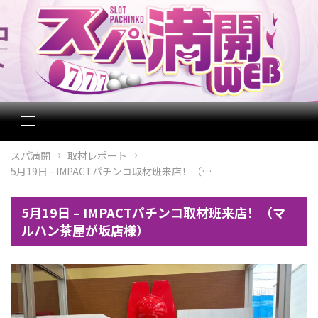
スパ満開
取材レポート
5月19日 - IMPACTパチンコ取材班来店！（マルハン茶屋が坂店様）
5月19日 – IMPACTパチンコ取材班来店！（マ
ルハン茶屋が坂店様）