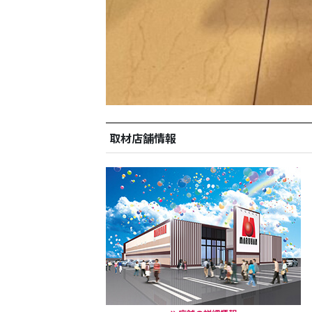
取材店舗情報