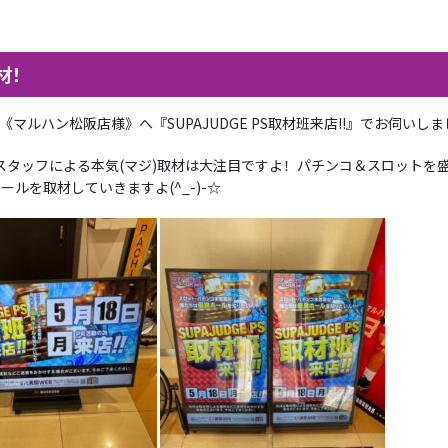
取材！
マルハン松阪店様》へ『SUPAJUDGE PS取材班来店!!』でお伺いしまし
スタッフによる本気(マジ)取材は大注目ですよ！パチンコ＆スロットを
ルを取材していきますよ(^_-)-☆