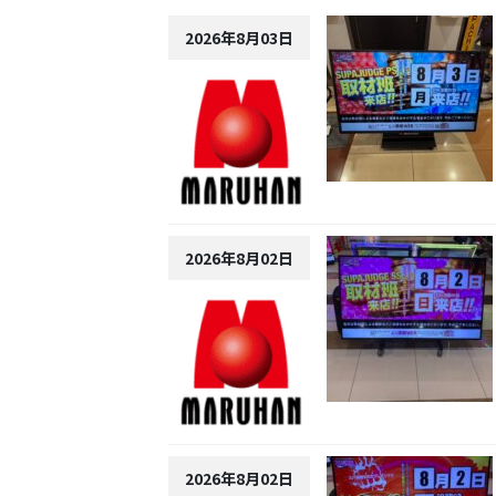
2026年8月03日
2026年8月02日
2026年8月02日