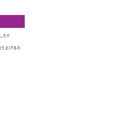
た!!
盛り上げるた