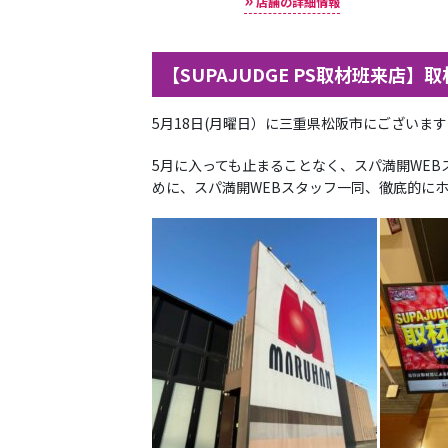
店舗の詳細情報
【SUPAJUDGE PS取材班来店】
5月18日(月曜日）に三重県松阪市にございます《
5月に入っても止まることなく、スパ満開WEB
めに、スパ満開WEBスタッフ一同、徹底的にホー