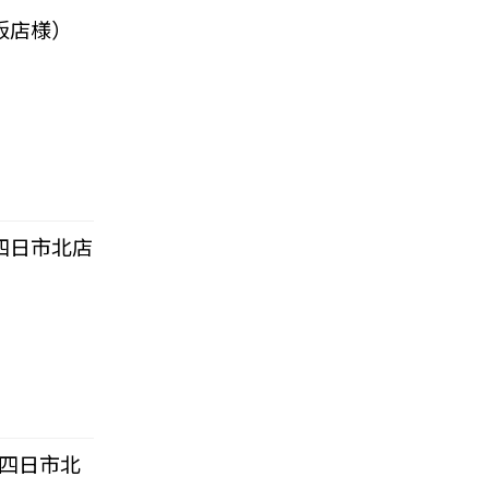
松阪店様）
ン四日市北店
ン四日市北