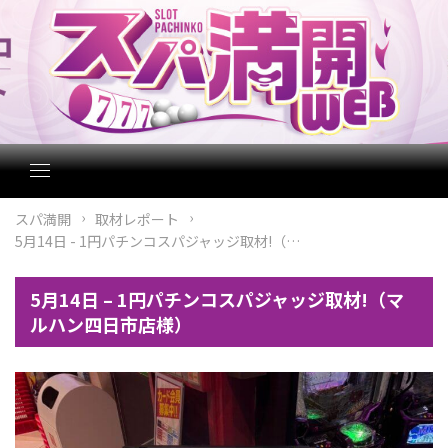
スパ満開
取材レポート
5月14日 - 1円パチンコスパジャッジ取材!（マルハン四日市店様）
5月14日 – 1円パチンコスパジャッジ取材!（マ
ルハン四日市店様）