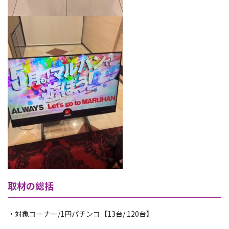
取材の総括
・対象コーナー/1円パチンコ【13台/ 120台】