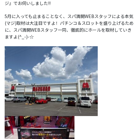
ジ』でお伺いしました!!
5月に入っても止まることなく、スパ満開WEBスタッフによる本気
(マジ)取材は大注目ですよ！パチンコ＆スロットを盛り上げるため
に、スパ満開WEBスタッフ一同、徹底的にホールを取材していき
ますよ(^_-)-☆