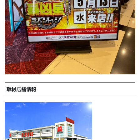
取材店舗情報