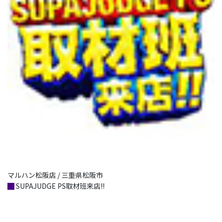
マルハン松阪店 / 三重県松阪市
█
SUPAJUDGE PS取材班来店!!