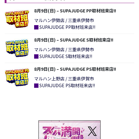
8月9日(日) – SUPAJUDGE PP取材班来店!!
マルハン伊勢店 / 三重県伊勢市
█
SUPAJUDGE PP取材班来店!!
8月9日(日) – SUPAJUDGE S取材班来店!!
マルハン伊勢店 / 三重県伊勢市
█
SUPAJUDGE S取材班来店!!
8月9日(日) – SUPAJUDGE PS取材班来店!!
マルハン上野店 / 三重県伊賀市
█
SUPAJUDGE PS取材班来店!!