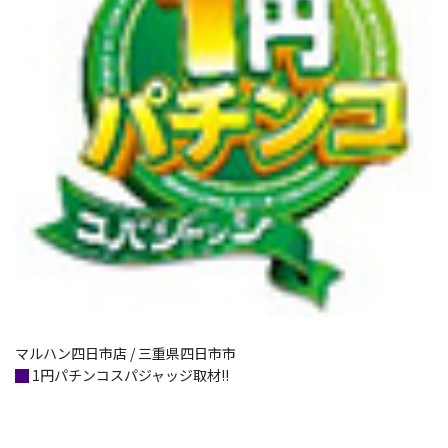
マルハン四日市店 / 三重県四日市市
█
1円パチンコスパジャッジ取材!!