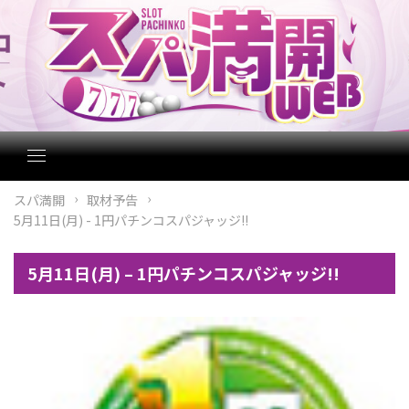
スパ満開
取材予告
5月11日(月) - 1円パチンコスパジャッジ!!
5月11日(月) – 1円パチンコスパジャッジ!!