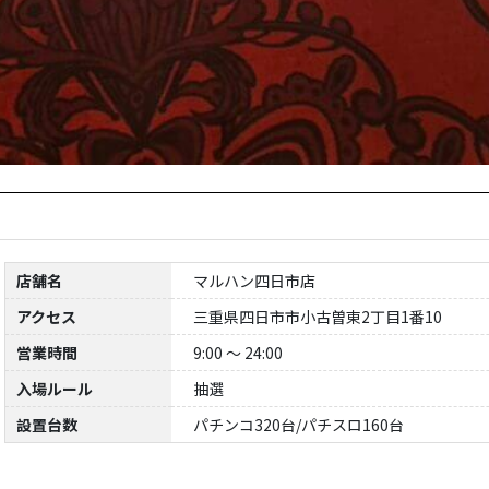
店舗名
マルハン四日市店
アクセス
三重県四日市市小古曽東2丁目1番10
営業時間
9:00 ～ 24:00
入場ルール
抽選
設置台数
パチンコ320台/パチスロ160台