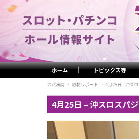
ホーム
トピックス等
スパ満開
取材レポート
4月25日 – 沖スロス