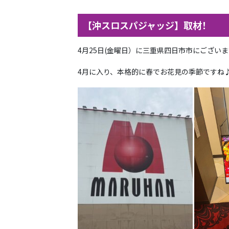
【沖スロスパジャッジ】取材！
4月25日(金曜日）に三重県四日市市にござい
4月に入り、本格的に春でお花見の季節ですね♪