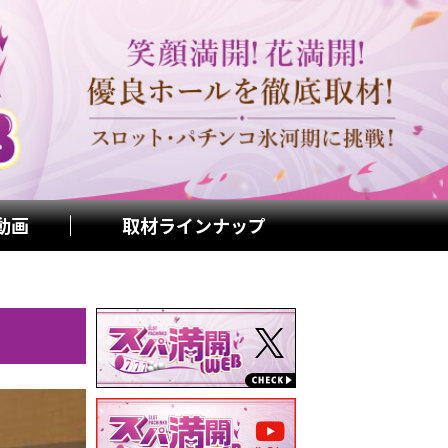
動画
取材ラインナップ