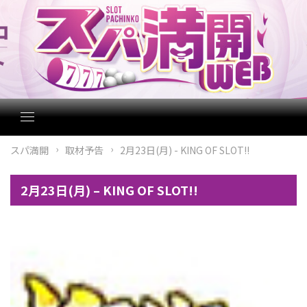
スパ満開
取材予告
2月23日(月) - KING OF SLOT!!
2月23日(月) – KING OF SLOT!!