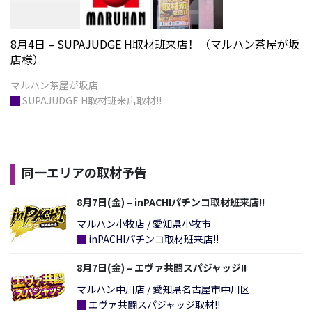
8月4日 – SUPAJUDGE H取材班来店！（マルハン茶屋が坂
店様）
█
SUPAJUDGE H取材班来店取材!!
同一エリアの取材予告
8月7日(金) – inPACHIパチンコ取材班来店!!
マルハン小牧店 / 愛知県小牧市
█
inPACHIパチンコ取材班来店!!
8月7日(金) – エヴァ共闘スパジャッジ!!
マルハン中川店 / 愛知県名古屋市中川区
█
エヴァ共闘スパジャッジ取材!!