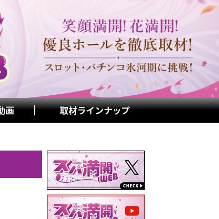
動画
取材ラインナップ