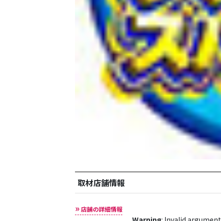
取材店舗情報
店舗の詳細情報
Warning
: Invalid argument