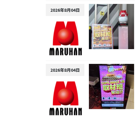
2026年8月04日
2026年8月04日