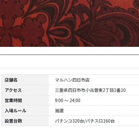
店舗名
マルハン四日市店
アクセス
三重県四日市市小古曽東2丁目1番10
営業時間
9:00 ～ 24:00
入場ルール
抽選
設置台数
パチンコ320台/パチスロ160台