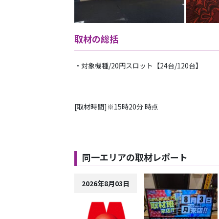
取材の総括
・対象機種/20円スロット
【24
台/120台】
[取材時間]※15時20分 時点
同一エリアの取材レポート
2026年8月03日