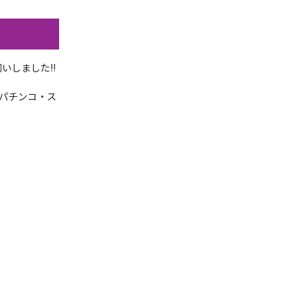
いしました!!
パチンコ・ス