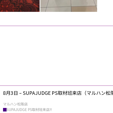
8月3日 – SUPAJUDGE PS取材班来店（マルハン
█
SUPAJUDGE PS取材班来店!!