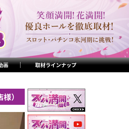
動画
取材ラインナップ
市店様）